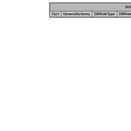
Sc
Fact
GeneralSchema
DBRoleType
DBRol