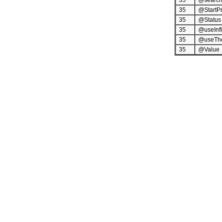
35
@search
35
@StartP
35
@Status
35
@useInfl
35
@useThe
35
@Value